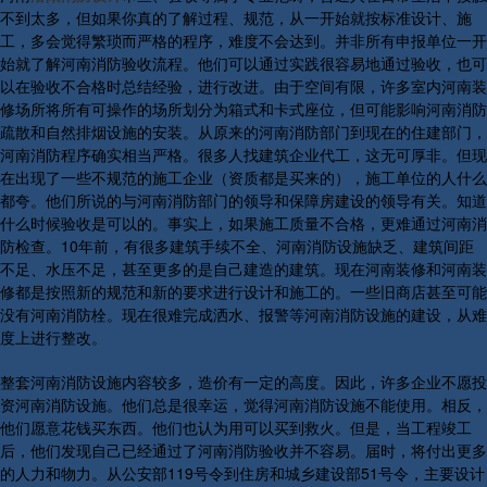
不到太多，但如果你真的了解过程、规范，从一开始就按标准设计、施
工，多会觉得繁琐而严格的程序，难度不会达到。并非所有申报单位一开
始就了解河南消防验收流程。他们可以通过实践很容易地通过验收，也可
以在验收不合格时总结经验，进行改进。由于空间有限，许多室内河南装
修场所将所有可操作的场所划分为箱式和卡式座位，但可能影响河南消防
疏散和自然排烟设施的安装。从原来的河南消防部门到现在的住建部门，
河南消防程序确实相当严格。很多人找建筑企业代工，这无可厚非。但现
在出现了一些不规范的施工企业（资质都是买来的），施工单位的人什么
都夸。他们所说的与河南消防部门的领导和保障房建设的领导有关。知道
什么时候验收是可以的。事实上，如果施工质量不合格，更难通过河南消
防检查。10年前，有很多建筑手续不全、河南消防设施缺乏、建筑间距
不足、水压不足，甚至更多的是自己建造的建筑。现在河南装修和河南装
修都是按照新的规范和新的要求进行设计和施工的。一些旧商店甚至可能
没有河南消防栓。现在很难完成洒水、报警等河南消防设施的建设，从难
度上进行整改。
整套河南消防设施内容较多，造价有一定的高度。因此，许多企业不愿投
资河南消防设施。他们总是很幸运，觉得河南消防设施不能使用。相反，
他们愿意花钱买东西。他们也认为用可以买到救火。但是，当工程竣工
后，他们发现自己已经通过了河南消防验收并不容易。届时，将付出更多
的人力和物力。从公安部119号令到住房和城乡建设部51号令，主要设计