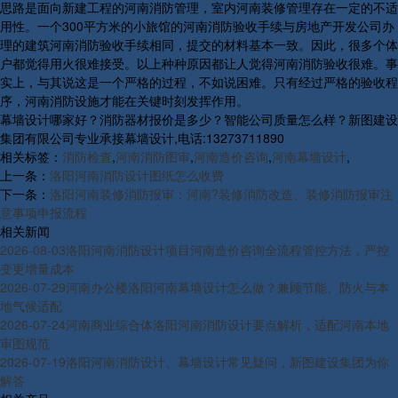
思路是面向新建工程的河南消防管理，室内河南装修管理存在一定的不适
用性。一个300平方米的小旅馆的河南消防验收手续与房地产开发公司办
理的建筑河南消防验收手续相同，提交的材料基本一致。因此，很多个体
户都觉得用火很难接受。以上种种原因都让人觉得河南消防验收很难。事
实上，与其说这是一个严格的过程，不如说困难。只有经过严格的验收程
序，河南消防设施才能在关键时刻发挥作用。
幕墙设计哪家好？消防器材报价是多少？智能公司质量怎么样？新图建设
集团有限公司专业承接幕墙设计,电话:13273711890
相关标签：
消防检查
,
河南消防图审
,
河南造价咨询
,
河南幕墙设计
,
上一条：
洛阳河南消防设计图纸怎么收费
下一条：
洛阳河南装修消防报审：河南?装修消防改造、装修消防报审注
意事项申报流程
相关新闻
2026-08-03
洛阳河南消防设计项目河南造价咨询全流程管控方法，严控
变更增量成本
2026-07-29
河南办公楼洛阳河南幕墙设计怎么做？兼顾节能、防火与本
地气候适配
2026-07-24
河南商业综合体洛阳河南消防设计要点解析，适配河南本地
审图规范
2026-07-19
洛阳河南消防设计、幕墙设计常见疑问，新图建设集团为你
解答