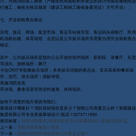
六、河南消防竣工验收（严格按照审图机构审查过的设计河南装修图纸进
行施工，验收合格后颁发《建设工程竣工验收备案凭证》方可开业）；
七、开业前检查合格证
宾馆、饭店、商场、集贸市场、客运车站候车室、客运码头候船厅、民用
机场航站楼、体育场馆、会堂以及公共娱乐场所等需要办理开业前检查合
格证。
其中，公共娱乐场所是指向公众开放的室内场所：影剧院、录像厅、礼堂
等演出、放映场所；舞厅、
卡拉OK厅等歌舞娱乐场所；具有娱乐功能的夜总会、音乐茶座和餐饮场
所；游艺、游乐场所；保龄球馆。
装修消防改造
旱冰场、桑拿浴室等营业性健身、休闲场所。
如有不清楚的地方请咨询我们。
幕墙设计哪家好？消防器材报价是多少？智能公司质量怎么样？新图建设
集团有限公司专业承接幕墙设计,电话:13273711890
相关标签：
河南消防图审
,
河南造价咨询
,
河南幕墙设计
,
装修消防改造
,
上一条：
洛阳河南装修设计资质
下一条：
洛阳河南消防维保资质代办要多少钱？