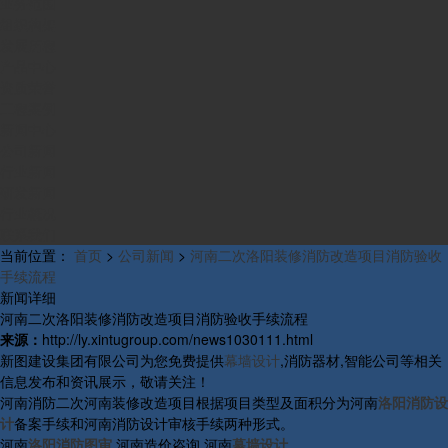
业务范围
组织构架
发展历程
产品中心
资质荣誉
工程案例
新闻中心
公司新闻
行业新闻
研发新闻
行业概况
联系我们
当前位置：
首页
>
公司新闻
>
河南二次洛阳装修消防改造项目消防验收
手续流程
新闻详细
河南二次洛阳装修消防改造项目消防验收手续流程
来源：
http://ly.xintugroup.com/news1030111.html
新图建设集团有限公司为您免费提供
幕墙设计
,消防器材,智能公司等相关
信息发布和资讯展示，敬请关注！
河南消防二次河南装修改造项目根据项目类型及面积分为河南
洛阳消防设
计
备案手续和河南消防设计审核手续两种形式。
河南
洛阳消防图审
,河南造价咨询,河南
幕墙设计