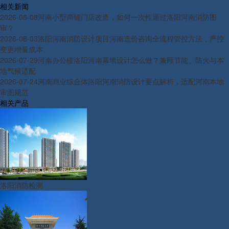
相关新闻
2026-08-08
河南小型商铺门店改造，如何一次性通过洛阳河南消防图
审？
2026-08-03
洛阳河南消防设计项目河南造价咨询全流程管控方法，严控
变更增量成本
2026-07-29
河南办公楼洛阳河南幕墙设计怎么做？兼顾节能、防火与本
地气候适配
2026-07-24
河南商业综合体洛阳河南消防设计要点解析，适配河南本地
审图规范
相关产品
洛阳消防检测