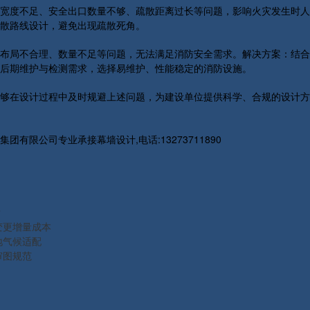
宽度不足、安全出口数量不够、疏散距离过长等问题，影响火灾发生时人
散路线设计，避免出现疏散死角。
布局不合理、数量不足等问题，无法满足消防安全需求。解决方案：结合
后期维护与检测需求，选择易维护、性能稳定的消防设施。
够在设计过程中及时规避上述问题，为建设单位提供科学、合规的设计方
限公司专业承接幕墙设计,电话:13273711890
？
变更增量成本
地气候适配
审图规范