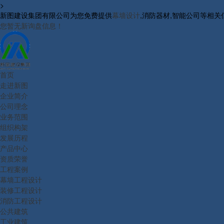
>
新图建设集团有限公司为您免费提供
幕墙设计
,消防器材,智能公司等相
您暂无新询盘信息！
首页
走进新图
企业简介
公司理念
业务范围
组织构架
发展历程
产品中心
资质荣誉
工程案例
幕墙工程设计
装修工程设计
消防工程设计
公共建筑
工业建筑