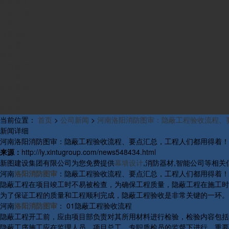
组织构架
发展历程
产品中心
资质荣誉
工程案例
新闻中心
公司新闻
行业新闻
研发新闻
行业概况
联系我们
当前位置：
首页
>
公司新闻
>
河南洛阳消防图审：隐蔽工程验收流程、
新闻详细
河南洛阳消防图审：隐蔽工程验收流程、要点汇总，工程人们都用得着！
来源：
http://ly.xintugroup.com/news548434.html
新图建设集团有限公司为您免费提供
幕墙设计
,消防器材,智能公司等相
河南
洛阳消防图审
：隐蔽工程验收流程、要点汇总，工程人们都用得着！
隐蔽工程在项目竣工时不易被检查，为确保工程质量，隐蔽工程在施工时
为了保证工程的质量和工程顺利完成，隐蔽工程验收是非常关键的一环。
河南
洛阳消防图审
： 01隐蔽工程验收流程
隐蔽工程开工前，应由项目部负责对其所用材料进行检验，检验内容包括
隐蔽工序施工应在监理人员、项目总工、专职质检员的监督下进行，重要