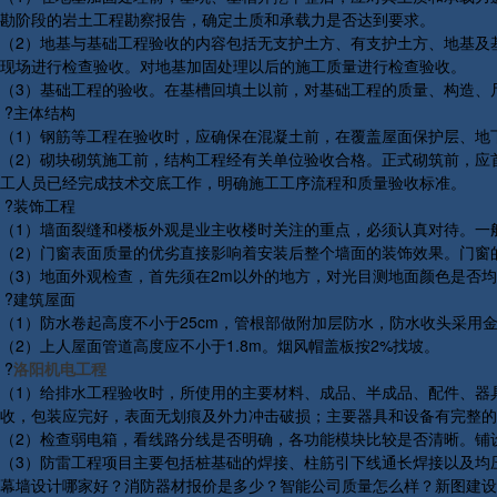
勘阶段的岩土工程勘察报告，确定土质和承载力是否达到要求。
（2）地基与基础工程验收的内容包括无支护土方、有支护土方、地基及
现场进行检查验收。对地基加固处理以后的施工质量进行检查验收。
（3）基础工程的验收。在基槽回填土以前，对基础工程的质量、构造、
?主体结构
（1）钢筋等工程在验收时，应确保在混凝土前，在覆盖屋面保护层、地
（2）砌块砌筑施工前，结构工程经有关单位验收合格。正式砌筑前，应
工人员已经完成技术交底工作，明确施工工序流程和质量验收标准。
?装饰工程
（1）墙面裂缝和楼板外观是业主收楼时关注的重点，必须认真对待。一
（2）门窗表面质量的优劣直接影响着安装后整个墙面的装饰效果。门窗
（3）地面外观检查，首先须在2m以外的地方，对光目测地面颜色是否
?建筑屋面
（1）防水卷起高度不小于25cm，管根部做附加层防水，防水收头采用
（2）上人屋面管道高度应不小于1.8m。烟风帽盖板按2%找坡。
?
洛阳机电工程
（1）给排水工程验收时，所使用的主要材料、成品、半成品、配件、器
收，包装应完好，表面无划痕及外力冲击破损；主要器具和设备有完整的
（2）检查弱电箱，看线路分线是否明确，各功能模块比较是否清晰。铺
（3）防雷工程项目主要包括桩基础的焊接、柱筋引下线通长焊接以及均
幕墙设计哪家好？消防器材报价是多少？智能公司质量怎么样？新图建设集团有