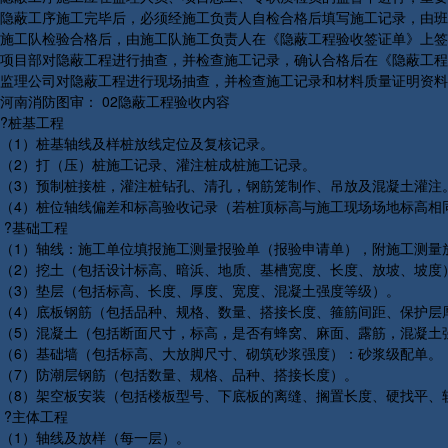
隐蔽工序施工完毕后，必须经施工负责人自检合格后填写施工记录，由班
施工队检验合格后，由施工队施工负责人在《隐蔽工程验收签证单》上签
项目部对隐蔽工程进行抽查，并检查施工记录，确认合格后在《隐蔽工程
监理公司对隐蔽工程进行现场抽查，并检查施工记录和材料质量证明资料
河南消防图审： 02隐蔽工程验收内容
?桩基工程
（1）桩基轴线及样桩放线定位及复核记录。
（2）打（压）桩施工记录、灌注桩成桩施工记录。
（3）预制桩接桩，灌注桩钻孔、清孔，钢筋笼制作、吊放及混凝土灌注
（4）桩位轴线偏差和标高验收记录（若桩顶标高与施工现场场地标高相
?基础工程
（1）轴线：施工单位填报施工测量报验单（报验申请单），附施工测量
（2）挖土（包括设计标高、暗浜、地质、基槽宽度、长度、放坡、坡度
（3）垫层（包括标高、长度、厚度、宽度、混凝土强度等级）。
（4）底板钢筋（包括品种、规格、数量、搭接长度、箍筋间距、保护层
（5）混凝土（包括断面尺寸，标高，是否有蜂窝、麻面、露筋，混凝土
（6）基础墙（包括标高、大放脚尺寸、砌筑砂浆强度）：砂浆级配单。
（7）防潮层钢筋（包括数量、规格、品种、搭接长度）。
（8）架空板安装（包括楼板型号、下底板的离缝、搁置长度、硬找平、
?主体工程
（1）轴线及放样（每一层）。