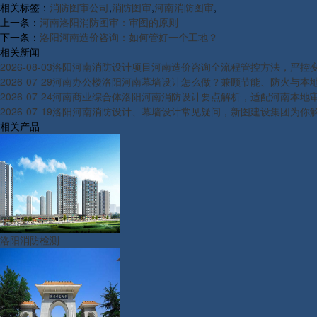
相关标签：
消防图审公司
,
消防图审
,
河南消防图审
,
上一条：
河南洛阳消防图审：审图的原则
下一条：
洛阳河南造价咨询：如何管好一个工地？
相关新闻
2026-08-03
洛阳河南消防设计项目河南造价咨询全流程管控方法，严控
2026-07-29
河南办公楼洛阳河南幕墙设计怎么做？兼顾节能、防火与本
2026-07-24
河南商业综合体洛阳河南消防设计要点解析，适配河南本地
2026-07-19
洛阳河南消防设计、幕墙设计常见疑问，新图建设集团为你
相关产品
洛阳消防检测