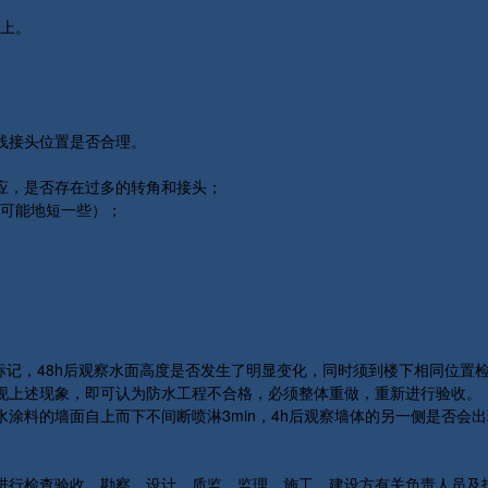
以上。
线接头位置是否合理。
应，是否存在过多的转角和接头；
尽可能地短一些）；
标记，48h后观察水面高度是否发生了明显变化，同时须到楼下相同位置
现上述现象，即可认为防水工程不合格，必须整体重做，重新进行验收。
涂料的墙面自上而下不间断喷淋3min，4h后观察墙体的另一侧是否会
进行检查验收。勘察、设计、质监、监理、施工、建设方有关负责人员及