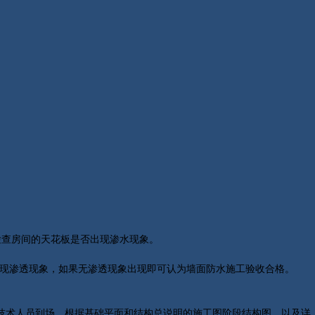
检查房间的天花板是否出现渗水现象。
出现渗透现象，如果无渗透现象出现即可认为墙面防水施工验收合格。
技术人员到场，根据基础平面和结构总说明的施工图阶段结构图，以及详