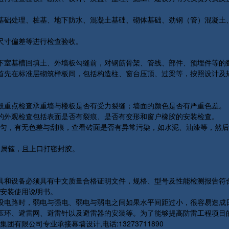
基础处理、桩基、地下防水、混凝土基础、砌体基础、劲钢（管）混凝土
尺寸偏差等进行检查验收。
下室基槽回填土、外墙板勾缝前，对钢筋骨架、管线、部件、预埋件等的
首先在标准层砌筑样板间，包括构造柱、窗台压顶、过梁等，按照设计及
般重点检查承重墙与楼板是否有受力裂缝；墙面的颜色是否有严重色差。
的外观检查包括表面是否有裂痕、是否有变形和窗户橡胶的安装检查。
均匀，有无色差与刮痕，查看砖面是否有异常污染，如水泥、油漆等，然
金属箍，且上口打密封胶。
具和设备必须具有中文质量合格证明文件，规格、型号及性能检测报告符
安装使用说明书。
设电路时，弱电与强电、弱电与弱电之间如果水平间距过小，很容易造成
压环、避雷网、避雷针以及避雷器的安装等。为了能够提高防雷工程项目
限公司专业承接幕墙设计,电话:13273711890