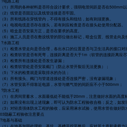
?电路工程
（1）所用的各种材料是否符合设计要求，强弱电管间距是否在500mm
（2）线管是否固定以及线管连接是否牢固。
（3）所有线路在穿线管内，不得有接头和纽结，如有则须更换。
（4）电视电缆是否存在接头，若有则应检查是否在接头处使用分配器。
（5）暗盒是否安装方正，是否在要求的高度。
（6）施工人员是否在敷设线管的部位做出标记，暗盒位置、线管走向及
?水路工程
（1）检查水管走向是否合理，各出水口的位置是否与卫生洁具的接口对
（2）检查软管是否有死弯，连接距离是否大于1m（软管的连接距离应
（3）检查所有连接处是否发生渗漏；
（4）检查软管处是否安装截门（防止水管开裂后无法更换）；
（5）下水的检查就是采取排水的办法；
（6）所有接头、阀门与管道连接处是否连接严密，没有渗漏现象；
（7）水管安装不得靠近电源，水管与燃气管的间距应不小于500mm；
?防水工程
（1）在房间里蓄水，水面最低处不能低于20mm，注意做好水面的高度
（2）如果没有出现上述现象，即可认为防水工程验收合格；反之，如发
（3）对轻质强体防水工程的验收，应采用淋水试验，使用水管在做好防水
03隐蔽工程验收注意要点
?地基与基础
（1）在地基加固处理前，基坑、基槽开挖平整后，应对其土质和承载力