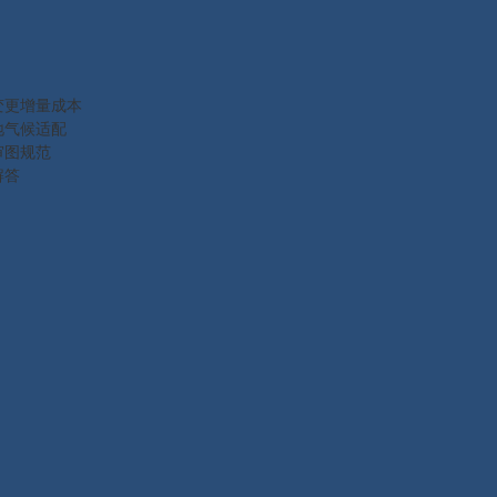
变更增量成本
地气候适配
审图规范
解答