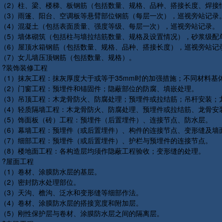
（2）柱、梁、楼梯、板钢筋（包括数量、规格、品种、搭接长度、焊接
（3）雨篷、阳台、空调板等悬臂部位钢筋（每层一次），巡视旁站记录
（4）混凝土（包括表面质量、强度等级、每层一次），巡视旁站记录。
（5）墙体砌筑（包括柱与墙拉结筋数量、规格及设置情况），砂浆级配
（6）屋顶水箱钢筋（包括数量、规格、品种、搭接长度），巡视旁站记
（7）女儿墙压顶钢筋（包括数量、规格）。
?装饰装修工程
（1）抹灰工程：抹灰厚度大于或等于35mm时的加强措施；不同材料基
（2）门窗工程：预埋件和锚固件；隐蔽部位的防腐、填嵌处理。
（3）吊顶工程：木龙骨防火、防腐处理；预埋件或拉结筋；吊杆安装；
（4）轻质隔墙工程：木龙骨防火、防腐处理、预埋件或拉结筋、龙骨安
（5）饰面板（砖）工程：预埋件（后置埋件）、连接节点、防水层。
（6）幕墙工程：预埋件（或后置埋件）、构件的连接节点、变形缝及墙
（7）细部工程：预埋件（或后置埋件）、护栏与预埋件的连接节点。
（8）楼地面工程：各构造层均须作隐蔽工程验收；变形缝的处理。
?屋面工程
（1）卷材、涂膜防水层的基层。
（2）密封防水处理部位。
（3）天沟、檐沟、泛水和变形缝等细部作法。
（4）卷材、涂膜防水层的搭接宽度和附加层。
（5）刚性保护层与卷材、涂膜防水层之间的隔离层。