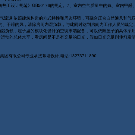
工设计规范》GB50176的规定。7、室内空气质量中的氨、室内甲醛
流通 依照建筑构造的方式特性和周边环境，可融合压合自然通风和气压
的、干躁的风，清除房间内湿负载，与此同时达到房间内工作人员的规定
的湿负载，屋子里的模块化设计的空调末端配备，可以依照屋子的具体采
身运动的总体水平，看房间是不是有充足的日光，假如日光充足则使灯发
限公司专业承接幕墙设计,电话:13273711890