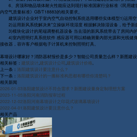
6、房顶和物品墙体耐火性能应达到现行标准国家行业标准《民用建筑热
内空气质量标准》GB/T18883的相关要求。
建筑设计企业对于室内空气自动控制系统选用哪些实体模型1)运用空气
2)运用新风系统解决来*立操纵环境湿度 根据解决除湿设备，给予新
3)模块化设计的尾端调整机器设备 当去湿的新风系统带去了房间内
4)室内照明灯具系统软件 感应器可用以精确测量內部光源和光线健
接收器，容许客户根据电子计算机来控制照明灯具。
幕墙设计哪家好？消防器材报价是多少？智能公司质量怎么样？新图建设集团有
相关标签：
建筑设计
,
建筑设计公司
,
建筑设计价格
,
上一条：
洛阳建筑设计要注意什么？
下一条：
洛阳建筑设计的一搬标准构思都有哪些你清楚吗？
相关新闻
2026-01-03
洛阳建筑设计不符合需求？新图建设量身定制理想方案
2023-11-05
洛阳河南消防报审过程
2022-12-02
洛阳河南幕墙设计之印花式玻璃幕墙设计
2022-04-01
洛阳建筑设计要注意什么？
相关产品