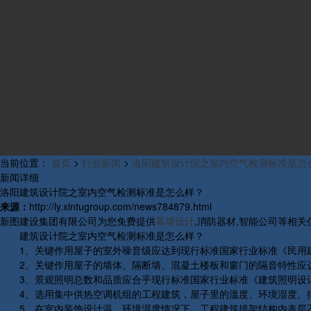
组织构架
发展历程
产品中心
资质荣誉
工程案例
新闻中心
公司新闻
行业新闻
研发新闻
行业概况
联系我们
当前位置：
首页
>
行业新闻
>
洛阳建筑设计院之室内空气检测标准是怎
新闻详细
洛阳建筑设计院之室内空气检测标准是怎么样？
来源：
http://ly.xintugroup.com/news784879.html
新图建设集团有限公司为您免费提供
幕墙设计
,消防器材,智能公司等相
建筑设计院之室内空气检测标准是怎么样？
1、关键作用屋子的室外噪音级应达到现行标准国家行业标准《民用建筑
2、关键作用屋子的墙体、隔断墙、混凝土楼板和窗门的隔音特性应达到
3、景观照明总数和品质应合乎现行标准国家行业标准《建筑照明设计标
4、选用集中供热空调机组的工程建筑，屋子里的溫度、环境湿度、排风
5、在室内装饰设计温、环境湿度情况下，工程建筑排架结构内表层