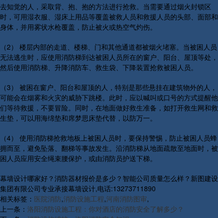
去知觉的人，采取背、抱、抱的方法进行抢救。当需要通过烟火封锁区
时，可用湿衣服、湿床上用品等覆盖被救人员和救援人员的头部、面部和
身体，并用雾状水枪覆盖，防止被火或热空气灼伤。
（2） 楼层内部的走道、楼梯、门和其他通道都被烟火堵塞。当被困人员
无法逃生时，应使用消防梯到达被困人员所在的窗户、阳台、屋顶等处，
然后使用消防梯、升降消防车、救生袋、下降装置抢救被困人员。
（3） 被困在窗户、阳台和屋顶的人，特别是那些悬挂在建筑物外的人，
可能会在烟雾和火灾的威胁下跳楼。此时，应以喊叫或口号的方式提醒他
们等待救援，不要冒险。同时，在地面做好救生准备，如打开救生网和救
生垫，可以用海绵垫和席梦思床垫代替，以防万一。
（4） 使用消防梯抢救地板上被困人员时，要保持警惕，防止被困人员蜂
拥而至，避免坠落、翻梯等事故发生。沿消防梯从地面疏散至地面时，被
困人员应用安全绳束腰保护，或由消防员护送下梯。
幕墙设计哪家好？消防器材报价是多少？智能公司质量怎么样？新图建设
集团有限公司专业承接幕墙设计,电话:13273711890
相关标签：
医院消防
,
消防设施工程
,
河南消防图审
,
上一条：
洛阳消防设施工程：你对酒店的消防安全了解多少？