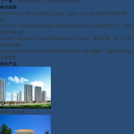
下一条：
消防设施维护：洛阳消防安全知识
相关新闻
2026-08-08
河南小型商铺门店改造，如何一次性通过洛阳河南消防图
审？
2026-08-03
洛阳河南消防设计项目河南造价咨询全流程管控方法，严控
变更增量成本
2026-07-29
河南办公楼洛阳河南幕墙设计怎么做？兼顾节能、防火与本
地气候适配
2026-07-24
河南商业综合体洛阳河南消防设计要点解析，适配河南本地
审图规范
相关产品
洛阳消防检测