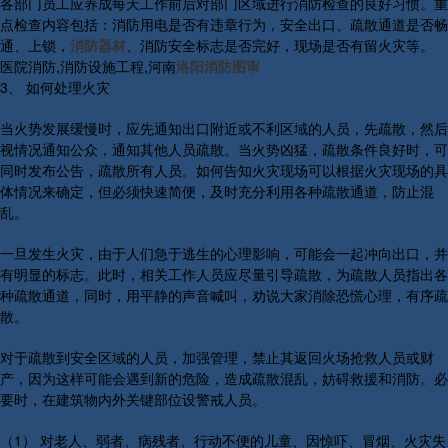
各部门员工应养成每天工作前后对部门区域进行消防检查的良好习惯。重
点检查内容包括：消防用电是否有违章行为，安全出口、疏散通道是否畅
通、上锁，
消防器材
、消防安全标志是否完好，现场是否有留火灾等。
医院消防,消防设施工程,河南
洛阳消防图审
3、 如何处理火灾
当火势发展缓慢时，应先通知出口附近或不利区域的人员，先疏散，然后
视情况通知公众，通知其他人员疏散。当火势凶猛，疏散条件良好时，可
同时发布公告，疏散所有人员。如何告知火灾现场可以根据火灾现场的具
体情况来确定，但必须快速简便，及时充分利用各种疏散通道，防止混
乱。
一旦发生火灾，由于人们急于逃生的心理影响，可能会一起冲向出口，并
有明显的标志。此时，相关工作人员应尽量引导疏散，为疏散人员指出各
种疏散通道，同时，用平静的声音喊叫，劝说大家消除恐慌心理，有序疏
散。
对于疏散到安全区域的人员，加强管理，禁止其返回火场抢救人员或财
产，因为这样可能会遇到新的危险，造成疏散混乱，妨碍救援和消防。必
要时，在建筑物内外关键部位设警戒人员。
（1） 对老人、弱者、病残者、行动不便的儿童、因惊吓、冒烟、火灾失