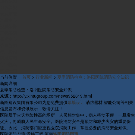
业务范围
组织构架
发展历程
产品中心
资质荣誉
工程案例
新闻中心
公司新闻
行业新闻
研发新闻
行业概况
联系我们
当前位置：
首页
>
行业新闻
>
夏季消防检查：洛阳医院消防安全知识
新闻详细
夏季消防检查：洛阳医院消防安全知识
来源：
http://ly.xintugroup.com/news952619.html
新图建设集团有限公司为您免费提供
幕墙设计
,消防器材,智能公司等相关
信息发布和资讯展示，敬请关注！
医院属于火灾危险性高的场所，人员相对集中，病人移动不便，一旦发生
火灾，将威胁人民生命安全。医院消防安全是预防和减少火灾的重要保
证。因此，消防部门应重视医院消防工作，掌握必要的消防安全知识。
医院消防,消防设施工程,河南
洛阳消防图审