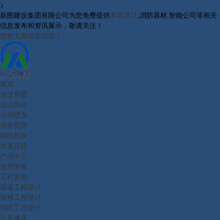
>
新图建设集团有限公司为您免费提供
幕墙设计
,消防器材,智能公司等相关
信息发布和资讯展示，敬请关注！
您暂无新询盘信息！
首页
走进新图
企业简介
公司理念
业务范围
组织构架
发展历程
产品中心
资质荣誉
工程案例
幕墙工程设计
装修工程设计
消防工程设计
公共建筑