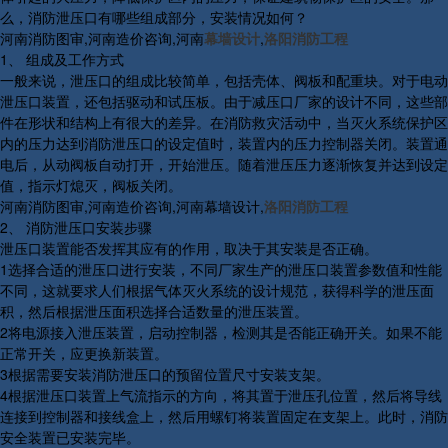
么，消防泄压口有哪些组成部分，安装情况如何？
河南消防图审,河南造价咨询,河南
幕墙设计
,
洛阳消防工程
1、 组成及工作方式
一般来说，泄压口的组成比较简单，包括壳体、阀板和配重块。对于电动
泄压口装置，还包括驱动和试压板。由于减压口厂家的设计不同，这些部
件在形状和结构上有很大的差异。在消防救灾活动中，当灭火系统保护区
内的压力达到消防泄压口的设定值时，装置内的压力控制器关闭。装置通
电后，从动阀板自动打开，开始泄压。随着泄压压力逐渐恢复并达到设定
值，指示灯熄灭，阀板关闭。
河南消防图审,河南造价咨询,河南幕墙设计,
洛阳消防工程
2、 消防泄压口安装步骤
泄压口装置能否发挥其应有的作用，取决于其安装是否正确。
1选择合适的泄压口进行安装，不同厂家生产的泄压口装置参数值和性能
不同，这就要求人们根据气体灭火系统的设计规范，获得科学的泄压面
积，然后根据泄压面积选择合适数量的泄压装置。
2将电源接入泄压装置，启动控制器，检测其是否能正确开关。如果不能
正常开关，应更换新装置。
3根据需要安装消防泄压口的预留位置尺寸安装支架。
4根据泄压口装置上气流指示的方向，将其置于泄压孔位置，然后将导线
连接到控制器和接线盒上，然后用螺钉将装置固定在支架上。此时，消防
安全装置已安装完毕。