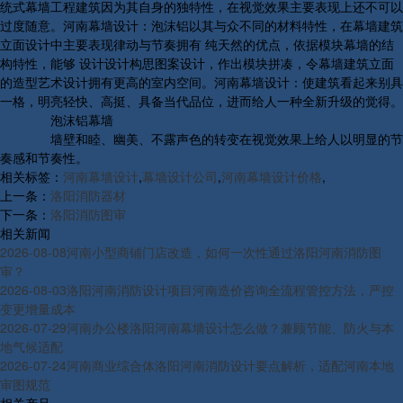
统式幕墙工程建筑因为其自身的独特性，在视觉效果主要表现上还不可以
过度随意。河南幕墙设计：泡沫铝以其与众不同的材料特性，在幕墙建筑
立面设计中主要表现律动与节奏拥有 纯天然的优点，依据模块幕墙的结
构特性，能够 设计设计构思图案设计，作出模块拼凑，令幕墙建筑立面
的造型艺术设计拥有更高的室内空间。河南幕墙设计：使建筑看起来别具
一格，明亮轻快、高挺、具备当代品位，进而给人一种全新升级的觉得。
泡沫铝幕墙
墙壁和睦、幽美、不露声色的转变在视觉效果上给人以明显的节
奏感和节奏性。
相关标签：
河南幕墙设计
,
幕墙设计公司
,
河南幕墙设计价格
,
上一条：
洛阳消防器材
下一条：
洛阳消防图审
相关新闻
2026-08-08
河南小型商铺门店改造，如何一次性通过洛阳河南消防图
审？
2026-08-03
洛阳河南消防设计项目河南造价咨询全流程管控方法，严控
变更增量成本
2026-07-29
河南办公楼洛阳河南幕墙设计怎么做？兼顾节能、防火与本
地气候适配
2026-07-24
河南商业综合体洛阳河南消防设计要点解析，适配河南本地
审图规范
相关产品