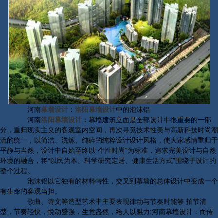
河南
幕墙设计
：
洛阳幕墙设计
中的泡沫铝
河南
洛阳幕墙设计
：幕墙建筑立面是全部设计中很重要的一部
分，重归现实主义的客观室内空间，再次寻觅技术性美与高新科技时尚潮
流的统一，以简洁、洗炼、纯碎的纯粹设计设计风格，使大家感情重归于
平静与当然，设计中自始至终以“个性时尚”为标准，追求完美设计与自然
环境的融合，将“以民为本、科学研究定居、健康生活方式”围绕于设计的
整个过程。
泡沫铝以它独有的材料特性，交叉到幕墙的总体设计中变成一个
有生命的客观当担。
歌曲、诗文等造型艺术中主要表现律动与节奏时能够 拍节清
楚，节奏轻快，悦动蹙强，生意盎然，给人以魅力;河南幕墙设计：而传