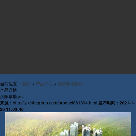
业务范围
组织构架
发展历程
产品中心
资质荣誉
工程案例
新闻中心
公司新闻
行业新闻
研发新闻
行业概况
联系我们
当前位置：
首页
>
产品中心
>
洛阳幕墙设计
产品详情
洛阳幕墙设计
来源：
http://ly.xintugroup.com/product681394.html
发布时间：
2021-1-
26 11:03:40