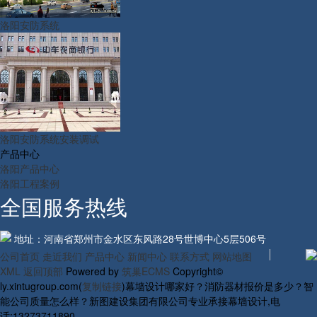
洛阳安防系统
洛阳安防系统安装调试
产品中心
洛阳产品中心
洛阳工程案例
全国服务热线
地址：河南省郑州市金水区东风路28号世博中心5层506号
公司首页
走近我们
产品中心
新闻中心
联系方式
网站地图
XML
返回顶部
Powered by
筑巢ECMS
Copyright©
ly.xintugroup.com(
复制链接
)幕墙设计哪家好？消防器材报价是多少？智
能公司质量怎么样？新图建设集团有限公司专业承接幕墙设计,电
话:13273711890