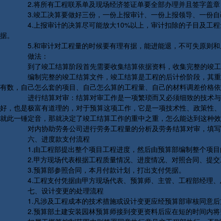
2.将所有工程联系单及现场经济签证单要全部办理并且签字盖章
3.竣工决算要做好三份，一份上报审计、一份上报领导、一份自
4.上报审计的决算尽可能放大10%以上，审计扣除的子目及工程
据。
5.和审计对工程量的时候要有理有据，能进能退，不可失原则和底
做法：
到了竣工结算阶段首先需要收集结算依据资料，收集完整的竣工图
编制完整的竣工结算文件，竣工结算是工程的后计价阶段，其重要
有数，自己怎么套的项目、自己怎么算的工程量、自己的材料调差价格依
进行结算对审：结算对审工作是一项繁琐而又必须细致的技术与经
好，也是极富有道理的，对于预算这项工作，它是一项技术性、政策性、
就此一锤定音，那就决定了竣工结算工作的重中之重，怎么能达到这种效
对内协助劳务公司进行劳务工程量的分析及劳务结算对审，填写
六、进度款支付流程
1.由工程部提出整个项目工程进度，然后由预算部编制整个项目
2.甲方现场代表根据工程质量情况、进度情况、对照合同、提交
3.预算部参照合同，本月付款计划，打出支付凭据。
4.工程支付凭据由甲方现场代表、预算师、主管、工程部经理、
七、设计变更的处理流程
1.凡涉及工程成本的技术措施或设计变更应经预算部审核同意后
2.预算部土建安装园林预算师接到变更资料后应在短的时间内将