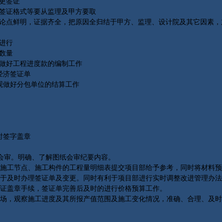
更签证
签证格式等要从监理及甲方要取
点鲜明，证据齐全，把原因全归结于甲方、监理、设计院及其它因素，加
进行
数量
做好工程进度款的编制工作
经济签证单
观做好分包单位的结算工作
时签字盖章
会审。明确、了解图纸会审纪要内容。
工节点、施工构件的工程量明细表提交项目部给予参考，同时将材料预
于及时办理签证单及变更。同时有利于项目部进行实时调整改进管理办法
证盖章手续，签证单完善后及时的进行价格预算工作。
，观察施工进度及其所报产值范围及施工变化情况，准确、合理、及时