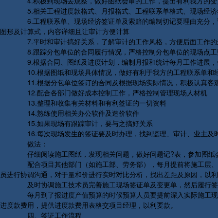
4.积极到现场去观察，做好图纸会审的工作，提出有利我方的变
5.相关工程进度款格式、月报格式、工程联系单格式、现场经济
6.工程联系单、现场经济签证单及索赔的编制切记要理由充分，论
图形及计算式，内容详细且让审计方便计算
7.平时和审计搞好关系，了解审计的工作风格，方便后面工作的
8.跟踪分包单位的合同履行情况，严格控制分包单位的现场点工
9.根据合同、图纸及进度计划，编制月报和统计每月工作进展，
10.根据图纸和现场具体情况，做好有利于我方的工程联系单和
11.根据分包单位签订的合同及根据现场实际情况，积极认真客
12.配合各部门做好成本控制工作，严格控制管理现场人材机
13.整理和收集有关材料和有利签证的一切资料
14.熟练使用相关办公软件及造价软件
15.如果现场有跟踪审计，要与之搞好关系
16.每次现场发生的签证要及时办理，找到监理、审计、业主及
做法：
仔细阅读施工图纸，发现相关问题，做好问题记?表，参加图纸
配合项目其他部门（如施工部、劳务部），每月提前将施工层、施
员进行协调沟通，对于量和价进行实时对比分析，找出差距及原因，以利
及时协调施工技术员完善施工现场签证单及变更单，然后履行签
每月到了报进度产值预算的时候预算人员要提前深入实际施工现场
进度款费用，提供进度款费用表格交项目经理，以利要款。
四、签证工作流程