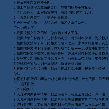
2.将合同草案交律师审阅。
3.施工单位签字盖章后的合同，签交与律师审核见证。
4.合同经办人、工程预算主管、总经理助理签字认可。
5.甲方总经理签字，并盖合同专用章。
6.合同一式八份，甲方留六份，返乙方单位两份。
工作内容如下：
1.根据投标文件及图纸，做好相关准备工作
2.根据清单主材价格，进行市场询价，对比材料价差，为投标报
3.根据相关清单子目，向相关分包单位及厂家询价综合单价及主
4.根据招标文件下浮系数，做好成本分析→→长沙售楼部女职员
5.根据招标文件要求，编制商务标，并且对照招标文件认真检查
6.投标前，对照招标文件认真检查，商务标及技术标，准备好投
7.带好相关物品，到开标现场，做好开标记录
8.根据招标文件和图纸，到施工现场勘探地形，根据实际情况，
做法：
合同签订阶段我们可以分析进度款拨付情况、计价依据、取费形式
三、施工阶段
工作内容如下：
1.认真对照商务标清单，把全部清单工程量全部自己计算一遍，
2.认真对照商务标清单，把清单综合单价和主材价与市场询价做
3.进行分包时，要做法严格控制分包单位的清单工程量及价格