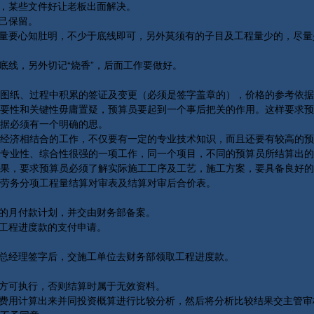
，某些文件好让老板出面解决。
己保留。
量要心知肚明，不少于底线即可，另外莫须有的子目及工程量少的，尽量
线，另外切记“烧香”，后面工作要做好。
纸、过程中积累的签证及变更（必须是签字盖章的），价格的参考依据
性和关键性毋庸置疑，预算员要起到一个事后把关的作用。这样要求预
据必须有一个明确的思。
济相结合的工作，不仅要有一定的专业技术知识，而且还要有较高的预
专业性、综合性很强的一项工作，同一个项目，不同的预算员所结算出的
果，要求预算员必须了解实际施工工序及工艺，施工方案，要具备良好的
劳务分项工程量结算对审表及结算对审后合价表。
的月付款计划，并交由财务部备案。
工程进度款的支付申请。
总经理签字后，交施工单位去财务部领取工程进度款。
方可执行，否则结算时属于无效资料。
费用计算出来并同投资概算进行比较分析，然后将分析比较结果交主管审