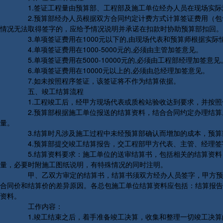
1.签证工程量由预算部、工程部及施工单位经办人员在现场实际
2.预算部经办人员根据双方合同约定计费方式计算签证费用（包
情况无法取得签字的，应给予情况说明并承诺在扣款时协助预算部扣回。
3.单项签证费用在1000元以下的,由现场代表和预算师根据实际
4.单项签证费用在1000-5000元的,必须由主管加签意见。
5.单项签证费用在5000-10000元的,必须由工程部经理加签意见
6.单项签证费用在10000元以上的,必须由总经理加签意见。
7.如未按照程序签证，该签证将不作为结算依据。
五、竣工结算流程
1.工程竣工后，经甲方现场代表或质检站验收达到要求，并按照
2.预算部根据施工单位报送的结算资料，结合合同约定办理结算
量。
3.结算时凡涉及施工过程中未经预算部确认而增加的成本，预算
4.预算部提交竣工结算报告，交工程部甲方代表、主管、经理签
5.结算资料要求：施工单位的送审结算书，包括相关的结算资料
量，必要时附施工图纸说明，有特殊情况的同时注明。
甲、乙双方审定的结算书，结算书须双方经办人员签字，甲方预算
合同价和结算价的差异原因。各总包施工单位结算资料应包括：结算报告
资料。
工作内容：
1.竣工结束之后，着手准备竣工决算，收集和整理一切竣工决算