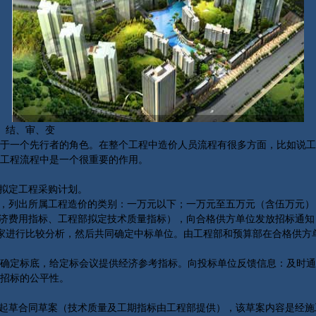
、结、审、变
一个先行者的角色。在整个工程中造价人员流程有很多方面，比如说工
工程流程中是一个很重要的作用。
拟定工程采购计划。
，列出所属工程造价的类别：一万元以下；一万元至五万元（含伍万元）
济费用指标、工程部拟定技术质量指标），向合格供方单位发放招标通知
家进行比较分析，然后共同确定中标单位。由工程部和预算部在合格供方
定标底，给定标会议提供经济参考指标。向投标单位反馈信息：及时通
招标的公平性。
起草合同草案（技术质量及工期指标由工程部提供），该草案内容是经施