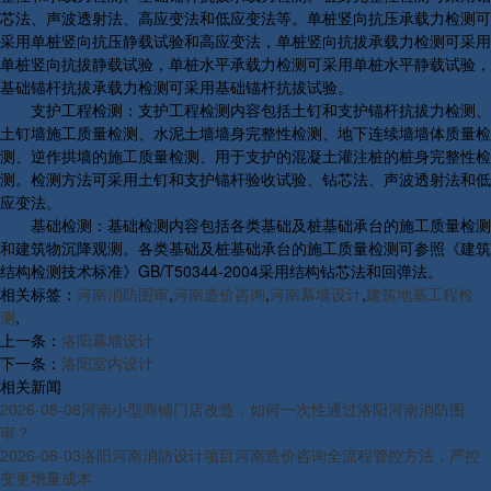
芯法、声波透射法、高应变法和低应变法等。单桩竖向抗压承载力检测可
采用单桩竖向抗压静载试验和高应变法，单桩竖向抗拔承载力检测可采用
单桩竖向抗拔静载试验，单桩水平承载力检测可采用单桩水平静载试验，
基础锚杆抗拔承载力检测可采用基础锚杆抗拔试验。
支护工程检测：支护工程检测内容包括土钉和支护锚杆抗拔力检测、
土钉墙施工质量检测、水泥土墙墙身完整性检测、地下连续墙墙体质量检
测、逆作拱墙的施工质量检测、用于支护的混凝土灌注桩的桩身完整性检
测。检测方法可采用土钉和支护锚杆验收试验、钻芯法、声波透射法和低
应变法。
基础检测：基础检测内容包括各类基础及桩基础承台的施工质量检测
和建筑物沉降观测。各类基础及桩基础承台的施工质量检测可参照《建筑
结构检测技术标准》GB/T50344-2004采用结构钻芯法和回弹法。
相关标签：
河南消防图审
,
河南造价咨询
,
河南幕墙设计
,
建筑地基工程检
测
,
上一条：
洛阳幕墙设计
下一条：
洛阳室内设计
相关新闻
2026-08-08
河南小型商铺门店改造，如何一次性通过洛阳河南消防图
审？
2026-08-03
洛阳河南消防设计项目河南造价咨询全流程管控方法，严控
变更增量成本