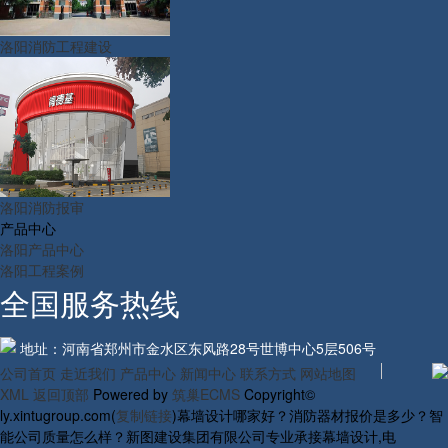
洛阳消防工程建设
洛阳消防报审
产品中心
洛阳产品中心
洛阳工程案例
全国服务热线
地址：河南省郑州市金水区东风路28号世博中心5层506号
公司首页
走近我们
产品中心
新闻中心
联系方式
网站地图
XML
返回顶部
Powered by
筑巢ECMS
Copyright©
ly.xintugroup.com(
复制链接
)幕墙设计哪家好？消防器材报价是多少？智
能公司质量怎么样？新图建设集团有限公司专业承接幕墙设计,电