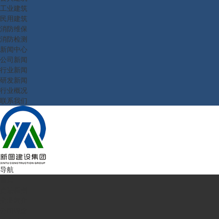
工业建筑
民用建筑
消防维保
消防检测
新闻中心
公司新闻
行业新闻
研发新闻
行业概况
联系我们
导航
首页
走进新图
企业简介
公司理念