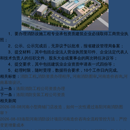
1、要办理消防设施工程专业承包资质建筑企业必须取得工商营业执
照；
2、公示。公示完成后，无异议予以批准，报省建设管理局备案；
3、提交材料，其中包括企业法人营业执照复印件、企业法定代表人
和技术负责人的任职文件、股东大会或董事会的两次聘任决议等；
4、提交要求，其中包括建筑业企业资质申请表一式四份等；
5、处理时限，随时受理，数据符合要求，10个工作日内完成。
相关标签：
消防工程
,
消防资质办理程序
,
河南消防图审
,
河南造价咨询
,
河
南幕墙设计
,
上一条：
洛阳消防工程公司资质办理
下一条：
洛阳消防安装工程公司资质
相关新闻
2026-08-08
河南小型商铺门店改造，如何一次性通过洛阳河南消防图
审？
2026-08-03
洛阳河南消防设计项目河南造价咨询全流程管控方法，严控
变更增量成本