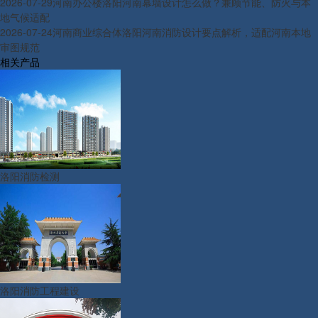
2026-07-29
河南办公楼洛阳河南幕墙设计怎么做？兼顾节能、防火与本
地气候适配
2026-07-24
河南商业综合体洛阳河南消防设计要点解析，适配河南本地
审图规范
相关产品
洛阳消防检测
洛阳消防工程建设