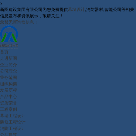
>
新图建设集团有限公司为您免费提供
幕墙设计
,消防器材,智能公司等相关
信息发布和资讯展示，敬请关注！
您暂无新询盘信息！
首页
走进新图
企业简介
公司理念
业务范围
组织构架
发展历程
产品中心
资质荣誉
工程案例
幕墙工程设计
装修工程设计
消防工程设计
公共建筑