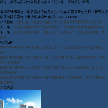
服务，期待与国内外各界朋友建立广泛合作，共绘美好“新图”。
幕墙设计哪家好？消防器材报价是多少？智能公司质量怎么样？新图建设
集团有限公司专业承接幕墙设计,电话:13273711890
相关标签：
河南消防图审
,
河南消防设计
,
河南幕墙设计
,
新图建设集团
,
上一条：
洛阳河南消防图审所需资料清单，新图建设集团教你髙效备齐
下一条：
洛阳河南消防图审、消防设计、幕墙设计，新图建设集团一站式
服务
相关新闻
2026-08-08
河南小型商铺门店改造，如何一次性通过洛阳河南消防图
审？
2026-08-03
洛阳河南消防设计项目河南造价咨询全流程管控方法，严控
变更增量成本
2026-07-29
河南办公楼洛阳河南幕墙设计怎么做？兼顾节能、防火与本
地气候适配
2026-07-24
河南商业综合体洛阳河南消防设计要点解析，适配河南本地
审图规范
相关产品