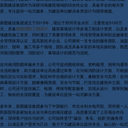
新图建设集团作为深耕河南建筑领域的综合性企业，具备齐全的相关资
质，专注提供一站式服务，为建设单位解决各类设计与报审难题。
新图建设集团成立于2015年，现位于郑州市金水区，注册资金5100万
元，具备
洛阳消防工程设计
、建筑幕墙设计等多项工程设计资质，以及多
项建筑施工资质，同时通过了质量管理体系、环境管理体系和职业健康安
全管理体系认证，是高新技术企业。公司拥有一支专业的服务团队，涵盖
设计、报审、施工等多个领域，团队成员具备丰富的本地实操经验，熟悉
河南消防图审、消防设计、幕墙设计的规范与流程。
在河南消防图审服务方面，公司可提供图纸审核、资料梳理、报审沟通等
全流程服务，助力建设单位髙效通过审查；在河南消防设计方面，可根据
项目定位与实际需求，制定科学合规的设计方案，兼顾安全与实用；在河
南幕墙设计方面，能够兼顾美观、安全与节能，打造优志建筑外立面。同
时，公司还可提供施工、检测、维保等配套服务，实现从设计、报审到施
工、验收的全流程覆盖，为建设单位提供一站式解决方案。
多年来，新图建设集团参与了中国银行、华北水利水电学院、郑州第一人
民医院等多家知名企业与单位的项目建设，高质量完成了上百项合作任
务，深得客户信任与好评。公司始终坚守“诚信、务实、创新”的服务理
念，以满足客户需求为己任，致力于为建设单位提供专业、贴心的一站式