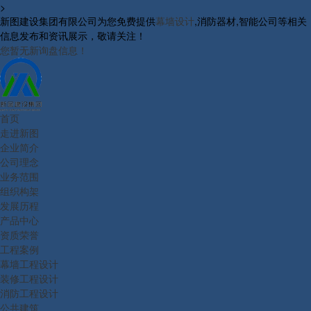
>
新图建设集团有限公司为您免费提供
幕墙设计
,消防器材,智能公司等相关
信息发布和资讯展示，敬请关注！
您暂无新询盘信息！
首页
走进新图
企业简介
公司理念
业务范围
组织构架
发展历程
产品中心
资质荣誉
工程案例
幕墙工程设计
装修工程设计
消防工程设计
公共建筑