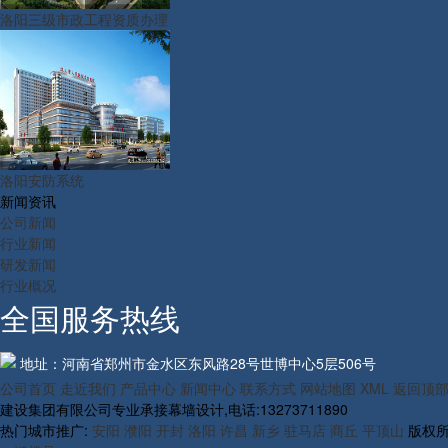
洛阳三级市政工程资质办理
洛阳安防系统
新闻资讯
公司新闻
行业新闻
研发新闻
行业概况
全国服务热线
地址：河南省郑州市金水区东风路28号世博中心5层506号
公司首页
走近我们
产品中心
新闻中心
联系方式
网站地图
XML
返回顶
建设集团有限公司专业承接幕墙设计,电话:13273711890
热门城市推广:
安阳
濮阳
开封
洛阳
许昌
新乡
驻马店
商丘
平顶山
版权所