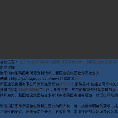
组织构架
发展历程
产品中心
资质荣誉
工程案例
新闻中心
公司新闻
行业新闻
研发新闻
行业概况
联系我们
当前位置：
首页
>
洛阳河南消防图审所需资料清单，新图建设集团教你
新闻详细
洛阳河南消防图审所需资料清单，新图建设集团教你髙效备齐
来源：
http://ly.xintugroup.com/news1163010.html
新图建设集团有限公司为您免费提供
幕墙设计
,消防器材,智能公司等相
推进**河南
洛阳消防图审
**工作，备齐完整、规范的报审资料是关键前
间和精力。新图建设集团结合多年河南消防图审服务经验，整理出详细的
河南消防图审所需核心资料主要分为四大类，每一类都有明确的要求，建
合法性的基础，需确保文件齐全、有效期内，复印件需加盖建设单位公章