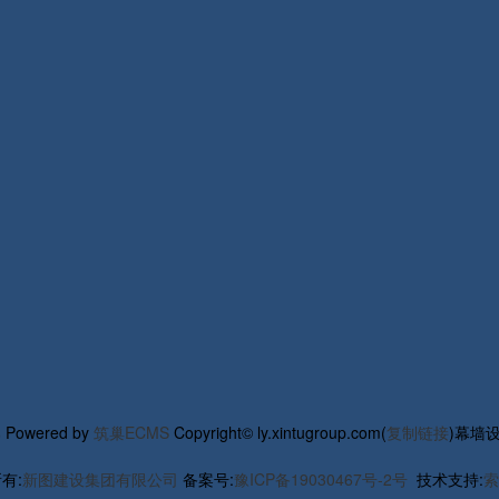
部
Powered by
筑巢ECMS
Copyright© ly.xintugroup.com(
复制链接
)幕墙
有:
新图建设集团有限公司
备案号:
豫ICP备19030467号-2号
技术支持:
索