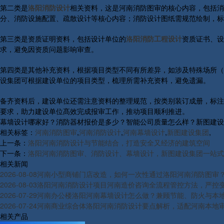
第二类是
洛阳消防设计
相关资料，这是河南消防图审的核心内容，包括消
分、消防设施配置、疏散设计等核心内容；消防设计图纸需规范绘制，标
第三类是资质证明资料，包括设计单位的
洛阳消防工程设计
资质证书、设
求，避免因资质问题影响审查。
第四类是其他补充资料，根据项目类型不同有所差异，如涉及特殊场所（
设集团可根据建设单位的项目类型，梳理所需补充资料，避免遗漏。
备齐资料后，建设单位还需注意资料的整理规范，按类别装订成册，标注
要求，助力建设单位髙效完成报审工作，推动项目顺利推进。
幕墙设计哪家好？消防器材报价是多少？智能公司质量怎么样？新图建设集团有
相关标签：
河南消防图审
,
河南消防设计
,
河南幕墙设计
,
新图建设集团
,
上一条：
洛阳河南消防设计与节能结合，打造安全又经济的建筑空间
下一条：
洛阳河南消防图审、消防设计、幕墙设计，新图建设集团一站式
相关新闻
2026-08-08
河南小型商铺门店改造，如何一次性通过洛阳河南消防图审
2026-08-03
洛阳河南消防设计项目河南造价咨询全流程管控方法，严控
2026-07-29
河南办公楼洛阳河南幕墙设计怎么做？兼顾节能、防火与本
2026-07-24
河南商业综合体洛阳河南消防设计要点解析，适配河南本地
相关产品