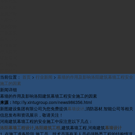
业务范围
组织构架
发展历程
产品中心
资质荣誉
工程案例
新闻中心
公司新闻
行业新闻
研发新闻
行业概况
联系我们
当前位置：
首页
>
行业新闻
>
幕墙的作用及影响洛阳建筑幕墙工程安全
施工的因素
新闻详细
幕墙的作用及影响洛阳建筑幕墙工程安全施工的因素
来源：
http://ly.xintugroup.com/news986356.html
新图建设集团有限公司为您免费提供
幕墙设计
,消防器材,智能公司等相关
信息发布和资讯展示，敬请关注！
河南建筑幕墙工程的安全施工中应注意以下几点：
洛阳幕墙工程设计
,
洛阳建筑工程
,建筑幕墙工程,河南建筑
幕墙设计
1. 在施工准备阶段,施工员、技术员等有关人员必须熟悉工程的结构情况