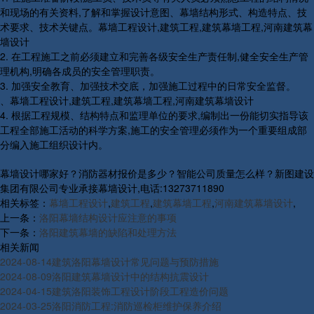
和现场的有关资料,了解和掌握设计意图、幕墙结构形式、构造特点、技
术要求、技术关键点。幕墙工程设计,建筑工程,建筑幕墙工程,河南建筑幕
墙设计
2. 在工程施工之前必须建立和完善各级安全生产责任制,健全安全生产管
理机构,明确各成员的安全管理职责。
3. 加强安全教育、加强技术交底，加强施工过程中的日常安全监督。
、幕墙工程设计,建筑工程,建筑幕墙工程,河南建筑幕墙设计
4. 根据工程规模、结构特点和监理单位的要求,编制出一份能切实指导该
工程全部施工活动的科学方案,施工的安全管理必须作为一个重要组成部
分编入施工组织设计内。
幕墙设计哪家好？消防器材报价是多少？智能公司质量怎么样？新图建设
集团有限公司专业承接幕墙设计,电话:13273711890
相关标签：
幕墙工程设计
,
建筑工程
,
建筑幕墙工程
,
河南建筑幕墙设计
,
上一条：
洛阳幕墙结构设计应注意的事项
下一条：
洛阳建筑幕墙的缺陷和处理方法
相关新闻
2024-08-14
建筑洛阳幕墙设计常见问题与预防措施
2024-08-09
洛阳建筑幕墙设计中的结构抗震设计
2024-04-15
建筑洛阳装饰工程设计阶段工程造价问题
2024-03-25
洛阳消防工程:消防巡检柜维护保养介绍